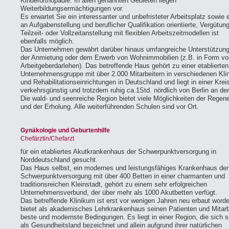
Kinderorthopädie. In allen genannten Gebieten liegen
Weiterbildungsermächtigungen vor.
Es erwartet Sie ein interessanter und unbefristeter Arbeitsplatz sowie 
an Aufgabenstellung und beruflicher Qualifikation orientierte, Vergütun
Teilzeit- oder Vollzeitanstellung mit flexiblen Arbeitszeitmodellen ist
ebenfalls möglich.
Das Unternehmen gewährt darüber hinaus umfangreiche Unterstützung
der Anmietung oder dem Erwerb von Wohnimmobilien (z.B. in Form vo
Arbeitgeberdarlehen). Das betreffende Haus gehört zu einer etablierten
Unternehmensgruppe mit über 2.000 Mitarbeitern in verschiedenen Kli
und Rehabilitationseinrichtungen in Deutschland und liegt in einer Krei
verkehrsgünstig und trotzdem ruhig ca.1Std. nördlich von Berlin an de
Die wald- und seenreiche Region bietet viele Möglichkeiten der Regene
und der Erholung. Alle weiterführenden Schulen sind vor Ort.
Gynäkologie und Geburtenhilfe
Chefärztin/Chefarzt
für ein etabliertes Akutkrankenhaus der Schwerpunktversorgung in
Norddeutschland gesucht.
Das Haus selbst, ein modernes und leistungsfähiges Krankenhaus der
Schwerpunktversorgung mit über 400 Betten in einer charmanten und
traditionsreichen Kleinstadt, gehört zu einem sehr erfolgreichen
Unternehmensverbund, der über mehr als 1000 Akutbetten verfügt.
Das betreffende Klinikum ist erst vor wenigen Jahren neu erbaut word
bietet als akademisches Lehrkrankenhaus seinen Patienten und Mitarb
beste und modernste Bedingungen. Es liegt in einer Region, die sich s
als Gesundheitsland bezeichnet und allein aufgrund ihrer natürlichen