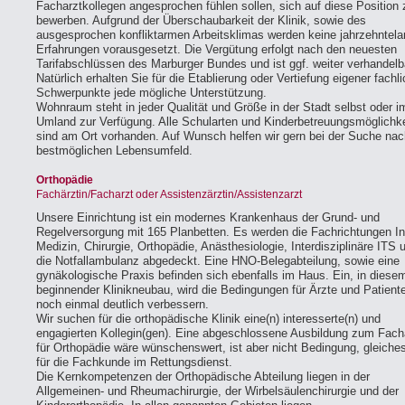
Facharztkollegen angesprochen fühlen sollen, sich auf diese Position 
bewerben. Aufgrund der Überschaubarkeit der Klinik, sowie des
ausgesprochen konfliktarmen Arbeitsklimas werden keine jahrzehntel
Erfahrungen vorausgesetzt. Die Vergütung erfolgt nach den neuesten
Tarifabschlüssen des Marburger Bundes und ist ggf. weiter verhandelb
Natürlich erhalten Sie für die Etablierung oder Vertiefung eigener fachli
Schwerpunkte jede mögliche Unterstützung.
Wohnraum steht in jeder Qualität und Größe in der Stadt selbst oder i
Umland zur Verfügung. Alle Schularten und Kinderbetreuungsmöglichk
sind am Ort vorhanden. Auf Wunsch helfen wir gern bei der Suche na
bestmöglichen Lebensumfeld.
Orthopädie
Fachärztin/Facharzt oder Assistenzärztin/Assistenzarzt
Unsere Einrichtung ist ein modernes Krankenhaus der Grund- und
Regelversorgung mit 165 Planbetten. Es werden die Fachrichtungen I
Medizin, Chirurgie, Orthopädie, Anästhesiologie, Interdisziplinäre ITS 
die Notfallambulanz abgedeckt. Eine HNO-Belegabteilung, sowie eine
gynäkologische Praxis befinden sich ebenfalls im Haus. Ein, in diese
beginnender Klinikneubau, wird die Bedingungen für Ärzte und Patient
noch einmal deutlich verbessern.
Wir suchen für die orthopädische Klinik eine(n) interesserte(n) und
engagierten Kollegin(gen). Eine abgeschlossene Ausbildung zum Fach
für Orthopädie wäre wünschenswert, ist aber nicht Bedingung, gleiches 
für die Fachkunde im Rettungsdienst.
Die Kernkompetenzen der Orthopädische Abteilung liegen in der
Allgemeinen- und Rheumachirurgie, der Wirbelsäulenchirurgie und der