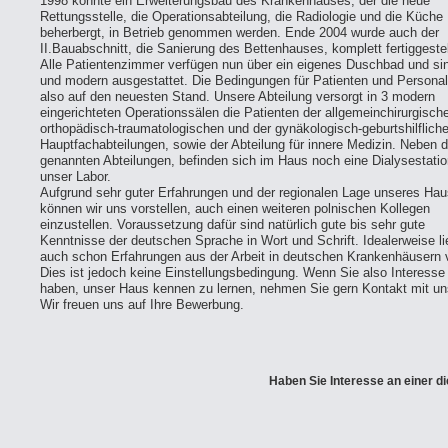
1998 konnte ein Erweiterungsbau des Krankenhauses, der die neue
Rettungsstelle, die Operationsabteilung, die Radiologie und die Küche
beherbergt, in Betrieb genommen werden. Ende 2004 wurde auch der
II.Bauabschnitt, die Sanierung des Bettenhauses, komplett fertiggestel
Alle Patientenzimmer verfügen nun über ein eigenes Duschbad und sin
und modern ausgestattet. Die Bedingungen für Patienten und Personal
also auf den neuesten Stand. Unsere Abteilung versorgt in 3 modern
eingerichteten Operationssälen die Patienten der allgemeinchirurgische
orthopädisch-traumatologischen und der gynäkologisch-geburtshilflich
Hauptfachabteilungen, sowie der Abteilung für innere Medizin. Neben 
genannten Abteilungen, befinden sich im Haus noch eine Dialysestati
unser Labor.
Aufgrund sehr guter Erfahrungen und der regionalen Lage unseres Hau
können wir uns vorstellen, auch einen weiteren polnischen Kollegen
einzustellen. Voraussetzung dafür sind natürlich gute bis sehr gute
Kenntnisse der deutschen Sprache in Wort und Schrift. Idealerweise l
auch schon Erfahrungen aus der Arbeit in deutschen Krankenhäusern v
Dies ist jedoch keine Einstellungsbedingung. Wenn Sie also Interesse
haben, unser Haus kennen zu lernen, nehmen Sie gern Kontakt mit un
Wir freuen uns auf Ihre Bewerbung.
Haben Sie Interesse an einer d