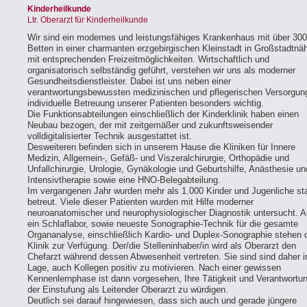
Kinderheilkunde
Ltr. Oberarzt für Kinderheilkunde
Wir sind ein modernes und leistungsfähiges Krankenhaus mit über 300
Betten in einer charmanten erzgebirgischen Kleinstadt in Großstadtnä
mit entsprechenden Freizeitmöglichkeiten. Wirtschaftlich und
organisatorisch selbständig geführt, verstehen wir uns als moderner
Gesundheitsdienstleister. Dabei ist uns neben einer
verantwortungsbewussten medizinischen und pflegerischen Versorgung
individuelle Betreuung unserer Patienten besonders wichtig.
Die Funktionsabteilungen einschließlich der Kinderklinik haben einen
Neubau bezogen, der mit zeitgemäßer und zukunftsweisender
volldigitalisierter Technik ausgestattet ist.
Desweiteren befinden sich in unserem Hause die Kliniken für Innere
Medizin, Allgemein-, Gefäß- und Viszeralchirurgie, Orthopädie und
Unfallchirurgie, Urologie, Gynäkologie und Geburtshilfe, Anästhesie un
Intensivtherapie sowie eine HNO-Belegabteilung.
Im vergangenen Jahr wurden mehr als 1.000 Kinder und Jugenliche sta
betreut. Viele dieser Patienten wurden mit Hilfe moderner
neuroanatomischer und neurophysiologischer Diagnostik untersucht. 
ein Schlaflabor, sowie neueste Sonographie-Technik für die gesamte
Organanalyse, einschließlich Kardio- und Duplex-Sonographie stehen 
Klinik zur Verfügung. Der/die Stelleninhaber/in wird als Oberarzt den
Chefarzt während dessen Abwesenheit vertreten. Sie sind sind daher i
Lage, auch Kollegen positiv zu motivieren. Nach einer gewissen
Kennenlernphase ist dann vorgesehen, Ihre Tätigkeit und Verantwortun
der Einstufung als Leitender Oberarzt zu würdigen.
Deutlich sei darauf hingewiesen, dass sich auch und gerade jüngere