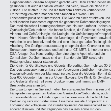
Gegebenheiten, diesem Anspruch gerecht wird. Dazu zählen neben de
gesunden Luft auch die vielen Wälder und Seen, sowie die Nähe zur
Ostsee. Die relative Ruhe und die trotzdem zahlreich vorhandenen
Freizeitmöglichkeiten machen den Standort als Wohn- und
Lebensmittelpunkt sehr interessant. Die Nähe zu einer attraktiven und
aufblühenden Hansestadt ergänzt die genannten Rahmenbedingungen 
Das medizinisches Leistungsspektrum des Hauses umfasst –neben d
Gynäkologie/Geburtshilfe– die Innere Medizin, die Pädiatrie, die Allgem
Viszeral und Gefäßchirurgie, die Urologie, die Unfallchirurgie/Orthopädi
Hals- Nasen- Ohrenheilkunde, die Neurologie, die Psychiatrie, sowie d
Anästhesie und Intensivmedizin und eine leistungsstarke Radiologisc
Abteilung. Die Großgeräteausstattung entspricht dem Charakter eines
Schwerpunkt-krankenhauses und beinhaltet CT, MRT, Lithotripter und 
DSA-Anlage. Das Haus verfügt über eine eigene Apotheke und ein
Zentrallabor. Darüber hinaus sind am Standort ein NEF sowie ein
Rettungshubschrauber stationiert.
Die Klinik für Gynäkologie und Geburtshilfe verfügt über mehr als 30 B
Das Leistungsspektrum umfasst die Versorgung sämtlicher Indikatione
Frauenheilkunde von der Mammachirurgie, über die Geburtshilfe mit jäh
über 600 Geburten, bis hin zur Urogynäkologie. Die Klinik für Gynäkolo
und Geburtshilfe ist Teil eines Brustzentrums und nimmt am DMP-
Brustkrebsprogramm teil.
Die Erwartungen an Sie sind, neben herausragenden Kenntnissen und
Fähigkeiten im gesamten Gebiet der Gynäkologie/Geburtshilfe, auch
umfassende klinische Erfahrungen, wobei eine zusätzliche fachliche
Profilierung sehr von Vorteil wäre. Eine hohe soziale Kompetenz zur
Förderung der kollegialen und interdisziplinären Zusammenarbeit mit d
anderen Kliniken und Berufsgruppen des Hauses sowie mit den