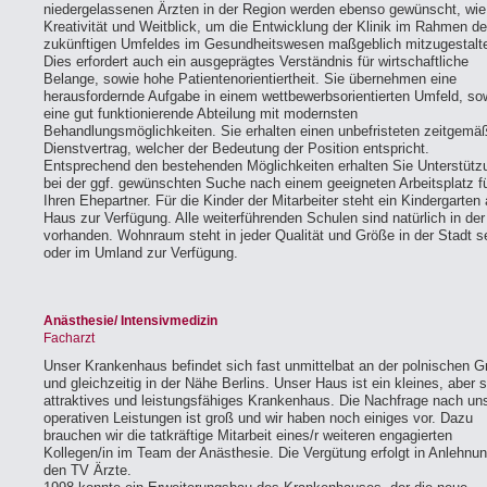
niedergelassenen Ärzten in der Region werden ebenso gewünscht, wie
Kreativität und Weitblick, um die Entwicklung der Klinik im Rahmen d
zukünftigen Umfeldes im Gesundheitswesen maßgeblich mitzugestalt
Dies erfordert auch ein ausgeprägtes Verständnis für wirtschaftliche
Belange, sowie hohe Patientenorientiertheit. Sie übernehmen eine
herausfordernde Aufgabe in einem wettbewerbsorientierten Umfeld, so
eine gut funktionierende Abteilung mit modernsten
Behandlungsmöglichkeiten. Sie erhalten einen unbefristeten zeitgemä
Dienstvertrag, welcher der Bedeutung der Position entspricht.
Entsprechend den bestehenden Möglichkeiten erhalten Sie Unterstütz
bei der ggf. gewünschten Suche nach einem geeigneten Arbeitsplatz f
Ihren Ehepartner. Für die Kinder der Mitarbeiter steht ein Kindergarten
Haus zur Verfügung. Alle weiterführenden Schulen sind natürlich in der
vorhanden. Wohnraum steht in jeder Qualität und Größe in der Stadt se
oder im Umland zur Verfügung.
Anästhesie/ Intensivmedizin
Facharzt
Unser Krankenhaus befindet sich fast unmittelbat an der polnischen G
und gleichzeitig in der Nähe Berlins. Unser Haus ist ein kleines, aber 
attraktives und leistungsfähiges Krankenhaus. Die Nachfrage nach un
operativen Leistungen ist groß und wir haben noch einiges vor. Dazu
brauchen wir die tatkräftige Mitarbeit eines/r weiteren engagierten
Kollegen/in im Team der Anästhesie. Die Vergütung erfolgt in Anlehnu
den TV Ärzte.