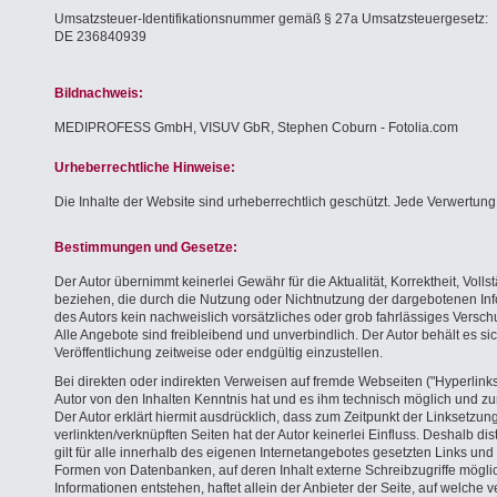
Umsatzsteuer-Identifikationsnummer gemäß § 27a Umsatzsteuergesetz:
DE 236840939
Bildnachweis:
MEDIPROFESS GmbH, VISUV GbR, Stephen Coburn - Fotolia.com
Urheberrechtliche Hinweise:
Die Inhalte der Website sind urheberrechtlich geschützt. Jede Verwertun
Bestimmungen und Gesetze:
Der Autor übernimmt keinerlei Gewähr für die Aktualität, Korrektheit, Voll
beziehen, die durch die Nutzung oder Nichtnutzung der dargebotenen Info
des Autors kein nachweislich vorsätzliches oder grob fahrlässiges Verschu
Alle Angebote sind freibleibend und unverbindlich. Der Autor behält es 
Veröffentlichung zeitweise oder endgültig einzustellen.
Bei direkten oder indirekten Verweisen auf fremde Webseiten ("Hyperlinks
Autor von den Inhalten Kenntnis hat und es ihm technisch möglich und zum
Der Autor erklärt hiermit ausdrücklich, dass zum Zeitpunkt der Linksetzun
verlinkten/verknüpften Seiten hat der Autor keinerlei Einfluss. Deshalb dis
gilt für alle innerhalb des eigenen Internetangebotes gesetzten Links un
Formen von Datenbanken, auf deren Inhalt externe Schreibzugriffe möglich
Informationen entstehen, haftet allein der Anbieter der Seite, auf welche v