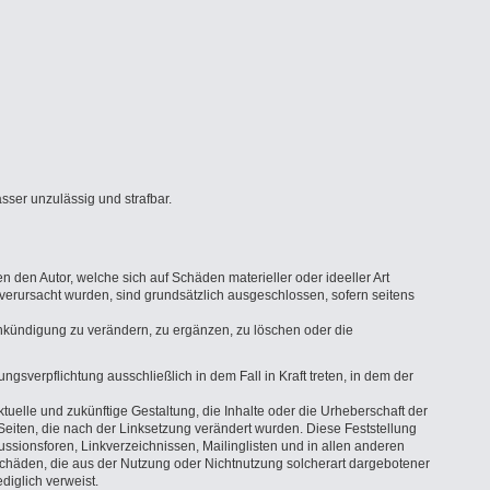
ser unzulässig und strafbar.
en den Autor, welche sich auf Schäden materieller oder ideeller Art
verursacht wurden, sind grundsätzlich ausgeschlossen, sofern seitens
Ankündigung zu verändern, zu ergänzen, zu löschen oder die
gsverpflichtung ausschließlich in dem Fall in Kraft treten, in dem der
ktuelle und zukünftige Gestaltung, die Inhalte oder die Urheberschaft der
en Seiten, die nach der Linksetzung verändert wurden. Diese Feststellung
ussionsforen, Linkverzeichnissen, Mailinglisten und in allen anderen
 Schäden, die aus der Nutzung oder Nichtnutzung solcherart dargebotener
ediglich verweist.