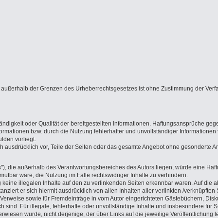
g außerhalb der Grenzen des Urheberrechtsgesetzes ist ohne Zustimmung der Verfas
ständigkeit oder Qualität der bereitgestellten Informationen. Haftungsansprüche geg
rmationen bzw. durch die Nutzung fehlerhafter und unvollständiger Informationen 
lden vorliegt.
sich ausdrücklich vor, Teile der Seiten oder das gesamte Angebot ohne gesonderte 
"), die außerhalb des Verantwortungsbereiches des Autors liegen, würde eine Haftun
utbar wäre, die Nutzung im Falle rechtswidriger Inhalte zu verhindern.
g keine illegalen Inhalte auf den zu verlinkenden Seiten erkennbar waren. Auf die a
tanziert er sich hiermit ausdrücklich von allen Inhalten aller verlinkten /verknüpft
d Verweise sowie für Fremdeinträge in vom Autor eingerichteten Gästebüchern, Disk
 sind. Für illegale, fehlerhafte oder unvollständige Inhalte und insbesondere für
erwiesen wurde, nicht derjenige, der über Links auf die jeweilige Veröffentlichung l